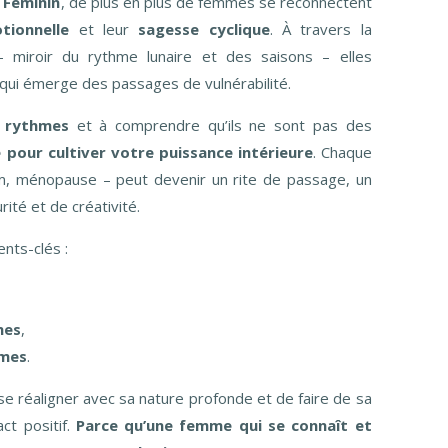
u Féminin
, de plus en plus de femmes se reconnectent
tionnelle
et leur
sagesse cyclique
. À travers la
– miroir du rythme lunaire et des saisons – elles
e qui émerge des passages de vulnérabilité.
s rythmes
et à comprendre qu’ils ne sont pas des
 pour cultiver votre puissance intérieure
. Chaque
m, ménopause – peut devenir un rite de passage, un
rité et de créativité.
nts-clés :
mes
,
mmes
.
 se réaligner avec sa nature profonde et de faire de sa
ct positif.
Parce qu’une femme qui se connaît et