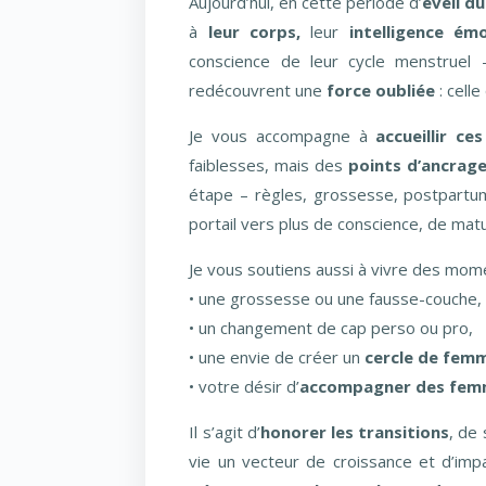
Aujourd’hui, en cette période d’
éveil d
à
leur corps,
leur
intelligence émo
conscience de leur cycle menstruel 
redécouvrent une
force oubliée
: cell
Je vous accompagne à
accueillir ce
faiblesses, mais des
points d’ancrage
étape – règles, grossesse, postpartu
portail vers plus de conscience, de matu
Je vous soutiens aussi à vivre des mome
• une grossesse ou une fausse-couche,
• un changement de cap perso ou pro,
• une envie de créer un
cercle de fem
• votre désir d’
accompagner des fe
Il s’agit d’
honorer les transitions
, de
vie un vecteur de croissance et d’impa