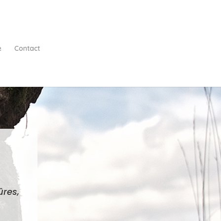
e
Contact
ûres,